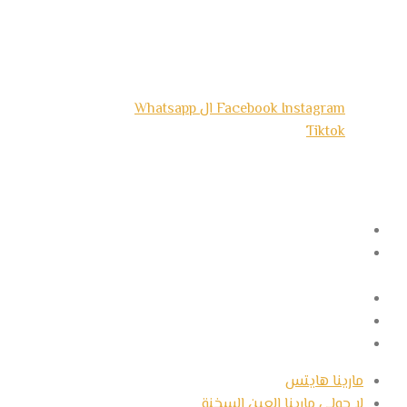
تابعونا
تابعنا وابق على اتصال معنا وشاهد
أفضل العروض
Instagram
Facebook
ال Whatsapp
Tiktok
مشاريعنا
مارينا هايتس
لا جولي مارينا العين
السخنة
مارينا سدر
مارينا سيتي
طلب عرض سعر
مارينا هايتس
لا جولي مارينا العين السخنة