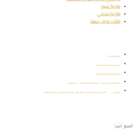
مارينا سدر
مارينا سيتي
طلب عرض سعر
تواصل معنا
19568
01281544112
01281544112
info@tharwahgroup.com
10 نبيل الوقاد مصر الجديدة القاهرة, مصر
دعنا نتصل بك
اسم