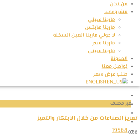
من نحن
مشروعاتنا
مارينا سيتي
مارينا هايتس
لا جولي مارينا العين السخنة
مارينا سدر
مارينا سيتي
المدونة
تواصل معنا
طلب عرض سعر
ENGLISH
غير مصنف
تعزيز الصناعات من خلال الابتكار والتميز
19568