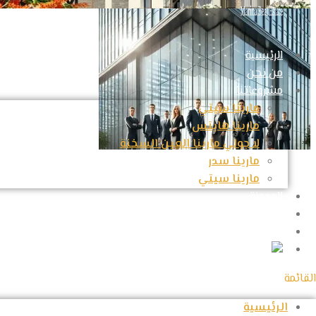
الرئيسية
من نحن
مشروعاتنا
مارينا سيتي
مارينا هايتس
لا جولي مارينا العين السخنة
مارينا سدر
مارينا سيتي
المدونة
تواصل معنا
طلب عرض سعر
ENGLISH
القائمة
الرئيسية