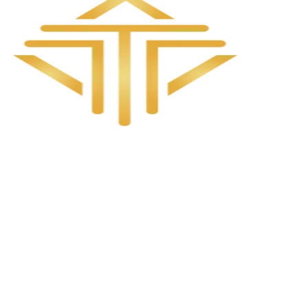
أنش
لا جولي مارينا السخنة - مارينا