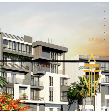
تخطي
إلى
المحتوى
19568